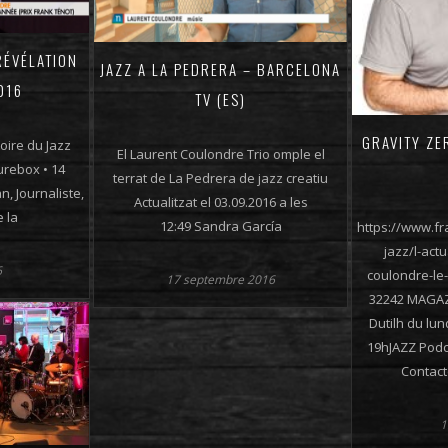
RÉVÉLATION
JAZZ A LA PEDRERA – BARCELONA
016
TV (ES)
GRAVITY ZE
oire du Jazz
El Laurent Coulondre Trio omple el
urebox • 14
terrat de La Pedrera de jazz creatiu
n, Journaliste,
Actualitzat el 03.09.2016 a les
 la
12:49 Sandra García
https://www.f
jazz/l-actu
6
coulondre-le
17 septembre 2016
32242 MAGAZ
Dutilh du lu
19hJAZZ Podc
Contac
1