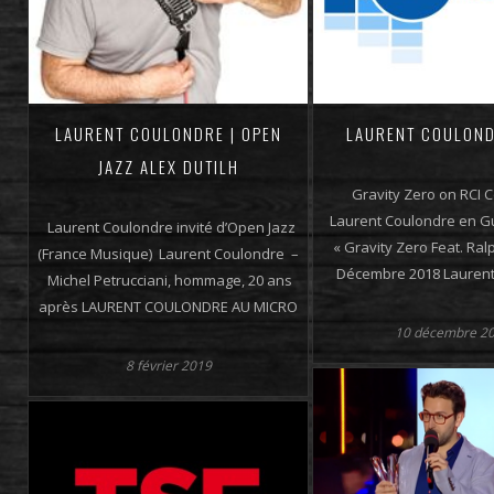
LAURENT COULONDRE | OPEN
LAURENT COULOND
JAZZ ALEX DUTILH
Gravity Zero on RCI C
Laurent Coulondre en G
Laurent Coulondre invité d’Open Jazz
« Gravity Zero Feat. Ralp
(France Musique) Laurent Coulondre –
Décembre 2018 Laurent
Michel Petrucciani, hommage, 20 ans
après LAURENT COULONDRE AU MICRO
10 décembre 2
8 février 2019