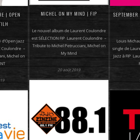
MICHEL ON MY MIND | FIP
E | OPEN
SEPTEMBER 
TILH
Le nouvel album de Laurent Coulondre
est SÉLECTION FIP Laurent Coulondre –
é d’Open Jazz
Louis Michau
Tribute to Michel Petrucciani, Michel on
t Coulondre –
single de Laur
My Mind
ani, Michel on
Jazz à FIP La
ENT
20 août 2019
019