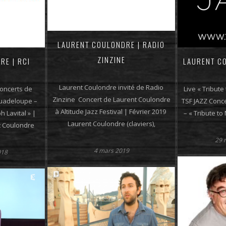
LAURENT COULONDRE | RADIO
ZINZINE
RE | RCI
LAURENT CO
Laurent Coulondre invité de Radio
oncerts de
Live « Tribute 
Zinzine Concert de Laurent Coulondre
uadeloupe –
TSF JAZZ Conc
à Altitude Jazz Festival | Février 2019
h Lavital » |
– « Tribute to 
Laurent Coulondre (claviers),
 Coulondre
29 
4 mars 2019
018