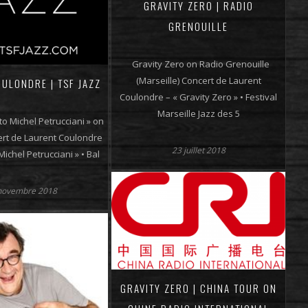
GRAVITY ZERO | RADIO
GRENOUILLE
Gravity Zero on Radio Grenouille
(Marseille) Concert de Laurent
ULONDRE | TSF JAZZ
Coulondre – « Gravity Zero » • Festival
Marseille Jazz des 5
to Michel Petrucciani » on
ert de Laurent Coulondre
23 juillet 2018
Michel Petrucciani » • Bal
novembre 2018
GRAVITY ZERO | CHINA TOUR ON