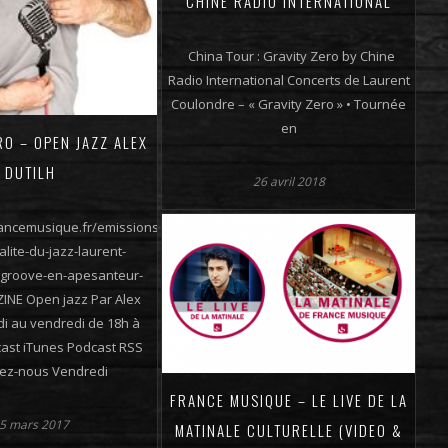
CHINE RADIO INTERNATIONAL
China Tour : Gravity Zero by Chine
Radio International Concerts de Laurent
Coulondre – « Gravity Zero » • Tournée
en
RO – OPEN JAZZ ALEX
DUTILH
26 avril 2018
rancemusique.fr/emissions/open-
alite-du-jazz-laurent-
-groove-en-apesanteur-
INE Open jazz Par Alex
ndi au vendredi de 18h à
ast iTunes Podcast RSS
tez-nous Vendredi
FRANCE MUSIQUE – LE LIVE DE LA
5 mars 2017
MATINALE CULTURELLE (VIDEO &