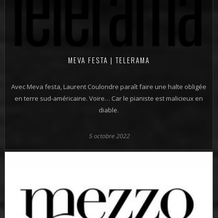
MEVA FESTA | TELERAMA
Avec Meva festa, Laurent Coulondre paraît faire une halte obligée
en terre sud-américaine. Voire… Car le pianiste est malicieux en
diable.
5 octobre 2022