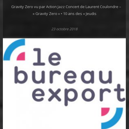
Gravity Zero vu par Action Jazz Concert de Laurent Coulondre –
« Gravity Zero » • 10 ans des « Jeudis
23 octobre 2018