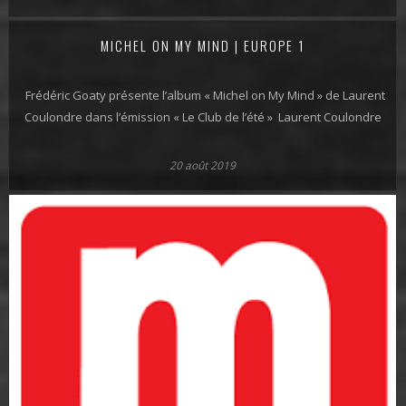
MICHEL ON MY MIND | EUROPE 1
Frédéric Goaty présente l’album « Michel on My Mind » de Laurent
Coulondre dans l’émission « Le Club de l’été » Laurent Coulondre
20 août 2019