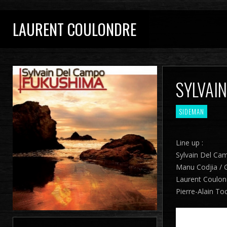
LAURENT COULONDRE
SYLVAI
SIDEMAN
Line up :
Sylvain Del Cam
Manu Codjia / G
Laurent Coulon
Pierre-Alain To