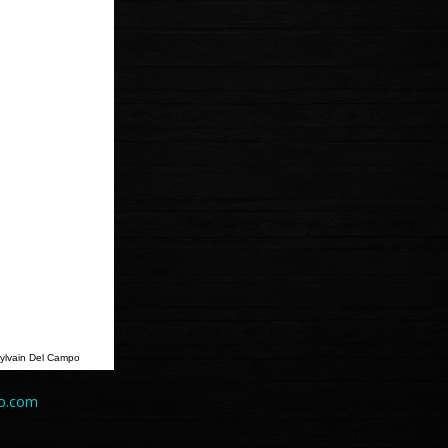
ylvain Del Campo
po.com