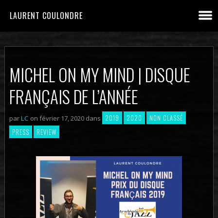
LAURENT COULONDRE
MICHEL ON MY MIND | DISQUE
FRANÇAIS DE L’ANNÉE
2019
2020
NON CLASSÉ
par
LC
on février 17, 2020 dans
PRESS
REVIEW