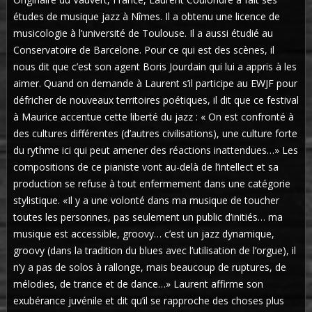
études de musique jazz à Nîmes. Il a obtenu une licence de
musicologie à l’université de Toulouse. Il a aussi étudié au
Conservatoire de Barcelone. Pour ce qui est des scènes, il
nous dit que c’est son agent Boris Jourdain qui lui a appris à les
aimer. Quand on demande à Laurent s’il participe au EWJF pour
défricher de nouveaux territoires poétiques, il dit que ce festival
à Maurice accentue cette liberté du jazz : « On est confronté à
des cultures différentes (d’autres civilisations), une culture forte
du rythme ici qui peut amener des réactions inattendues…» Les
compositions de ce pianiste vont au-delà de l’intellect et sa
production se refuse à tout enfermement dans une catégorie
stylistique. «Il y a une volonté dans ma musique de toucher
toutes les personnes, pas seulement un public d’initiés… ma
musique est accessible, groovy… c’est un jazz dynamique,
groovy (dans la tradition du blues avec l’utilisation de l’orgue), il
n’y a pas de solos à rallonge, mais beaucoup de ruptures, de
mélodies, de trance et de dance…» Laurent affirme son
exubérance juvénile et dit qu’il se rapproche des choses plus