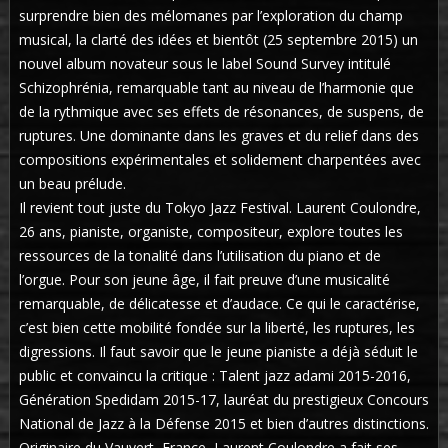
surprendre bien des mélomanes par l’exploration du champ
musical, la clarté des idées et bientôt (25 septembre 2015) un
nouvel album novateur sous le label Sound Survey intitulé
Schizophrénia, remarquable tant au niveau de l’harmonie que
de la rythmique avec ses effets de résonances, de suspens, de
ruptures. Une dominante dans les graves et du relief dans des
compositions expérimentales et solidement charpentées avec
un beau prélude.
Il revient tout juste du Tokyo Jazz Festival. Laurent Coulondre,
26 ans, pianiste, organiste, compositeur, explore toutes les
ressources de la tonalité dans l’utilisation du piano et de
l’orgue. Pour son jeune âge, il fait preuve d’une musicalité
remarquable, de délicatesse et d’audace. Ce qui le caractérise,
c’est bien cette mobilité fondée sur la liberté, les ruptures, les
digressions. Il faut savoir que le jeune pianiste a déjà séduit le
public et convaincu la critique : Talent jazz adami 2015-2016,
Génération Spedidam 2015-17, lauréat du prestigieux Concours
National de Jazz à la Défense 2015 et bien d’autres distinctions.
Originaire du Vauvert, France, Laurent Coulondre a fait ses