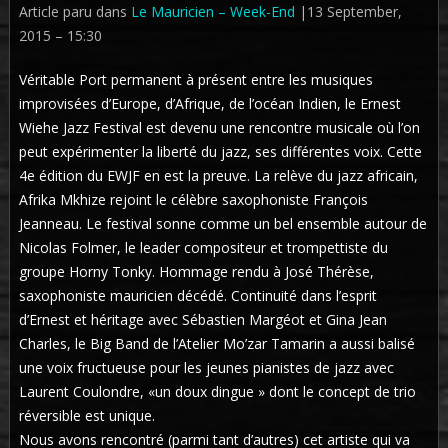
Article paru dans
Le Mauricien – Week-End
|
13 September,
2015 – 15:30
Véritable Port permanent à présent entre les musiques
improvisées d’Europe, d’Afrique, de l’océan Indien, le Ernest
Wiehe Jazz Festival est devenu une rencontre musicale où l’on
peut expérimenter la liberté du jazz, ses différentes voix. Cette
4e édition du EWJF en est la preuve. La relève du jazz africain,
Afrika Mkhize rejoint le célèbre saxophoniste François
Jeanneau. Le festival sonne comme un bel ensemble autour de
Nicolas Folmer, le leader compositeur et trompettiste du
groupe Horny Tonky. Hommage rendu à José Thérèse,
saxophoniste mauricien décédé. Continuité dans l’esprit
d’Ernest et héritage avec Sébastien Margéot et Gina Jean
Charles, le Big Band de l’Atelier Mo’zar Tamarin a aussi balisé
une voix fructueuse pour les jeunes pianistes de jazz avec
Laurent Coulondre, «un doux dingue » dont le concept de trio
réversible est unique.
Nous avons rencontré (parmi tant d’autres) cet artiste qui va